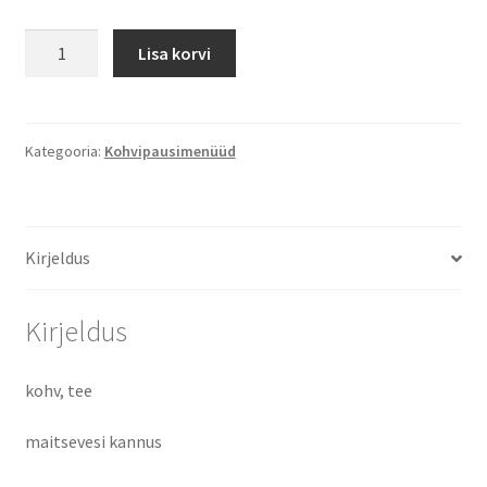
Kohvipaus-
Lisa korvi
pirukas/
saiake
kogus
Kategooria:
Kohvipausimenüüd
Kirjeldus
Kirjeldus
kohv, tee
maitsevesi kannus