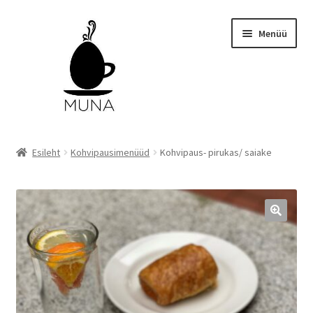
Liigu
Liigu
Menüü
navigeerimisele
sisu
juurde
Esileht
Esileht
Kohvipausimenüüd
Kohvipaus- pirukas/ saiake
Menüüd
Valitud tooted
Tellimuse kinnitamine
Müügitingimused