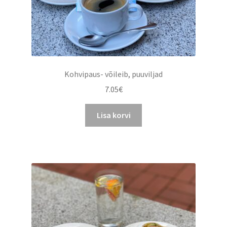
Kohvipaus- võileib, puuviljad
7.05
€
Lisa korvi