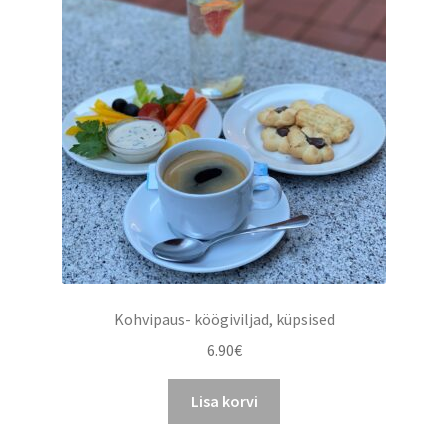
Kohvipaus- köögiviljad, küpsised
6.90
€
Lisa korvi